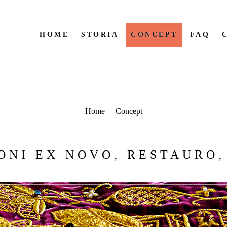
HOME
STORIA
CONCEPT
FAQ
HOME
STORIA
CONCEPT
FAQ
REALIZZAZIONE
MATERIALI
REALIZZAZIONE
MATERIALI
Home
Concept
|
ONI
EX
NOVO,
RESTAURO,