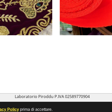
Laboratorio Piroddu P.IVA 02589770904
vacy Policy
prima di accettare.