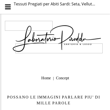
Tessuti Pregiati per Abiti Sardi: Seta, Velluto, Broccato - Category: Materiali originali e di qualità
Home
Concept
|
POSSANO
LE
IMMAGINI
PARLARE
PIU'
DI
MILLE
PAROLE