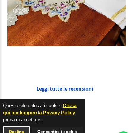
Leggi tutte le recensioni
Privacy policy
Questo sito utilizza i cookie.
Clicca
qui per leggere la Privacy Policy
prima di accettare.
Declina
Consentire i cookie